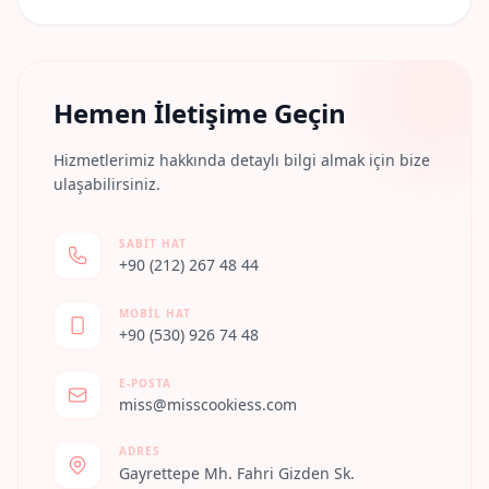
Hemen İletişime Geçin
Hizmetlerimiz hakkında detaylı bilgi almak için bize
ulaşabilirsiniz.
SABIT HAT
+90 (212) 267 48 44
MOBIL HAT
+90 (530) 926 74 48
E-POSTA
miss@misscookiess.com
ADRES
Gayrettepe Mh. Fahri Gizden Sk.