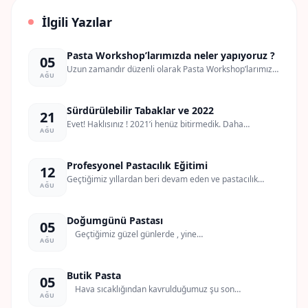
İlgili Yazılar
Pasta Workshop’larımızda neler yapıyoruz ?
05
Uzun zamandır düzenli olarak Pasta Workshop’larımızı
AĞU
Gayrettepe’deki…
Sürdürülebilir Tabaklar ve 2022
21
Evet! Haklısınız ! 2021’i henüz bitirmedik. Daha…
AĞU
Profesyonel Pastacılık Eğitimi
12
Geçtiğimiz yıllardan beri devam eden ve pastacılık…
AĞU
Doğumgünü Pastası
05
Geçtiğimiz güzel günlerde , yine…
AĞU
Butik Pasta
05
Hava sıcaklığından kavrulduğumuz şu son…
AĞU